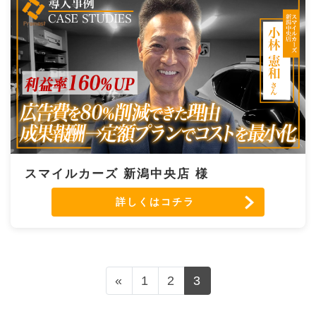
スマイルカーズ 新潟中央店 様
詳しくはコチラ
投稿ナビゲーション
«
1
2
3