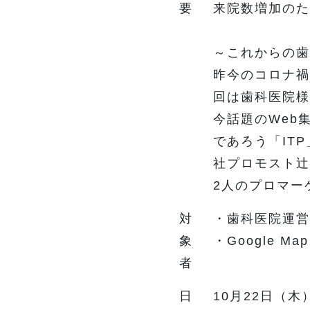
要
来院数増加のた
～これからの歯
昨今のコロナ禍
回は歯科医院様
今話題のWeb
であろう「IT
社プロモスト辻
2人のプロマー
対
・歯科医院運営
象
・Google 
者
日
10月22日（木