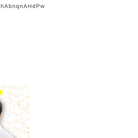
QIuhAbnqnAHdPw