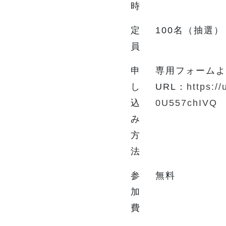
時
定
100名（抽選）
員
申
専用フォームよ
し
URL：
https:/
込
0U557chIVQ
み
方
法
参
無料
加
費