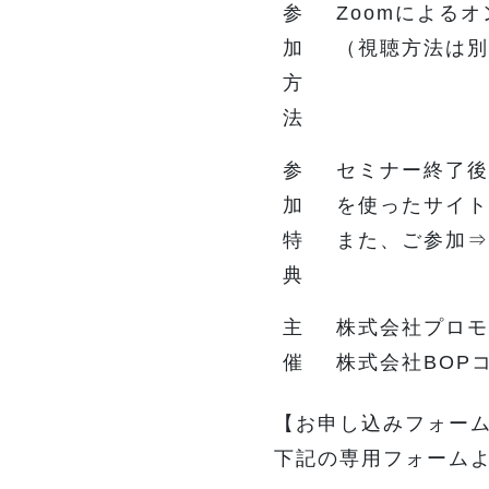
参
Zoomによる
加
（視聴方法は別
方
法
参
セミナー終了後
加
を使ったサイト
特
また、ご参加⇒
典
主
株式会社プロモ
催
株式会社BOP
【お申し込みフォー
下記の専用フォーム