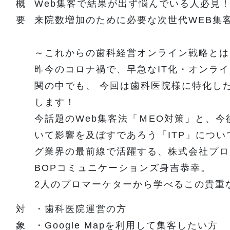
概
Web集客で結果が出ず悩んでいる人必見
要
来院数増加のために必要な次世代WEB集
～これからの歯科経営オンライン戦略とは
昨今のコロナ禍で、早急なIT化・オンラ
関の中でも、 今回は歯科医院様に特化し
します！
今話題のWeb集客法「ＭEO対策」と、今
いて影響を及ぼすであろう「ITP」につい
グ業界の最前線で活躍する、株式会社プロ
BOPコミュニケーションズ身吉恭幸。
2人のプロマーケターから学べるこの貴重
対
・歯科医院運営の方
象
・Google Mapを利用して集客したい方