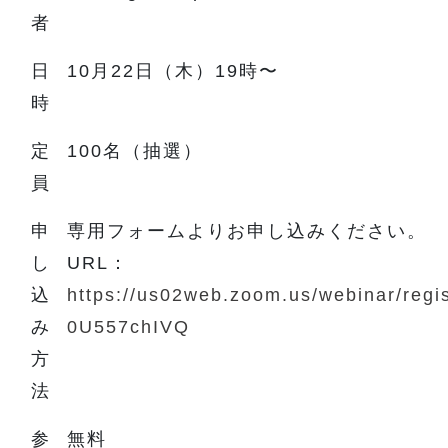
者
日
10月22日（木）19時〜
時
定
100名（抽選）
員
申
専用フォームよりお申し込みください。
し
URL：
込
https://us02web.zoom.us/webinar/re
み
0U557chIVQ
方
法
参
無料